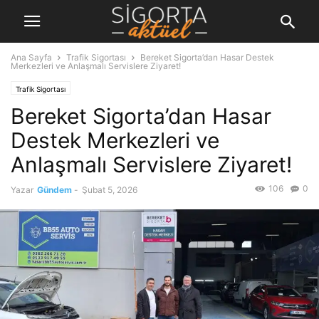
Ana Sayfa
Trafik Sigortası
Bereket Sigorta’dan Hasar Destek
Merkezleri ve Anlaşmalı Servislere Ziyaret!
Trafik Sigortası
Bereket Sigorta’dan Hasar
Destek Merkezleri ve
Anlaşmalı Servislere Ziyaret!
106
0
Yazar
Gündem
-
Şubat 5, 2026