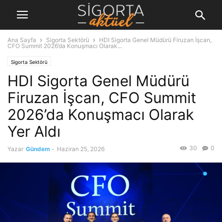
Ana Sayfa
Sigorta Sektörü
HDI Sigorta Genel Müdürü Firuzan İşcan,
CFO Summit 2026’da Konuşmacı Olarak...
Sigorta Sektörü
HDI Sigorta Genel Müdürü
Firuzan İşcan, CFO Summit
2026’da Konuşmacı Olarak
Yer Aldı
30
0
Yazar
Gündem
-
Haziran 25, 2026