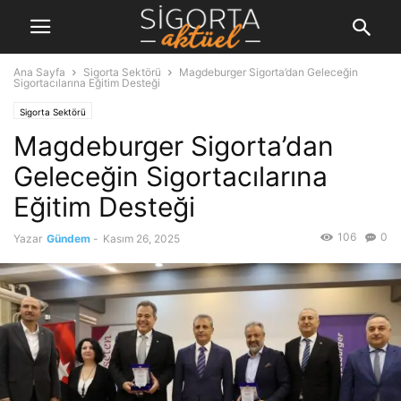
Ana Sayfa
Sigorta Sektörü
Magdeburger Sigorta’dan Geleceğin
Sigortacılarına Eğitim Desteği
Sigorta Sektörü
Magdeburger Sigorta’dan
Geleceğin Sigortacılarına
Eğitim Desteği
106
0
Yazar
Gündem
-
Kasım 26, 2025