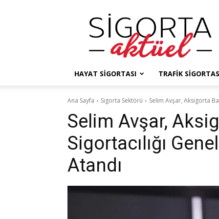
Sigorta
Haberleri
–
Sigorta
Gündemi
–
HAYAT SIGORTASI
TRAFIK SIGORTAS
Sigorta
Aktüel
Ana Sayfa
Sigorta Sektörü
Selim Avşar, Aksigorta Ba
Selim Avşar, Aksi
Sigortacılığı Gene
Atandı