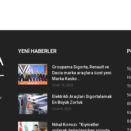
YENİ HABERLER
P
Groupama Sigorta, Renault ve
Si
Dacia marka araçlara özel yeni
Ha
Marka Kasko...
Ocak 16, 2023
Tr
Se
Elektrikli Araçları Sigortalamak
r
En Büyük Zorluk
B
Ocak 8, 2023
K
B
Nihat Kırmızı: “Kıymetler
Te
giderek değerlenirken sigorta