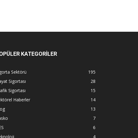
OPÜLER KATEGORİLER
gorta Sektörü
195
yat Sigortası
28
afik Sigortası
15
ktörel Haberler
14
log
13
asko
7
ES
6
knoloji
4