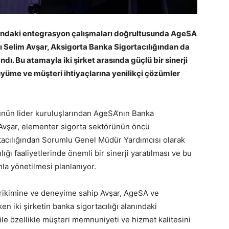
’ndaki entegrasyon çalışmaları doğrultusunda AgeSA
ı Selim Avşar, Aksigorta Banka Sigortacılığından da
ı. Bu atamayla iki şirket arasında güçlü bir sinerji
üyüme ve müşteri ihtiyaçlarına yenilikçi çözümler
rünün lider kuruluşlarından AgeSA’nın Banka
 Avşar, elementer sigorta sektörünün öncü
rtacılığından Sorumlu Genel Müdür Yardımcısı olarak
lığı faaliyetlerinde önemli bir sinerji yaratılması ve bu
la yönetilmesi planlanıyor.
 birikimine ve deneyime sahip Avşar, AgeSA ve
ken iki şirketin banka sigortacılığı alanındaki
ile özellikle müşteri memnuniyeti ve hizmet kalitesini