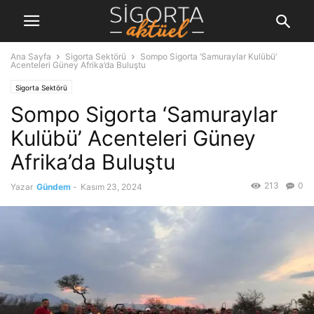
Ana Sayfa
Sigorta Sektörü
Sompo Sigorta ‘Samuraylar Kulübü’
Acenteleri Güney Afrika’da Buluştu
Sigorta Sektörü
Sompo Sigorta ‘Samuraylar
Kulübü’ Acenteleri Güney
Afrika’da Buluştu
213
0
Yazar
Gündem
-
Kasım 23, 2024