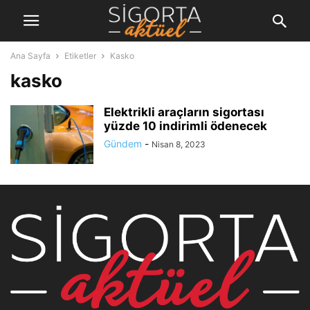
Ana Sayfa
Etiketler
Kasko
kasko
Elektrikli araçların sigortası
yüzde 10 indirimli ödenecek
Gündem
-
Nisan 8, 2023