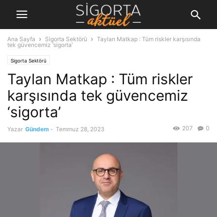
Ana Sayfa
Sigorta Sektörü
Taylan Matkap : Tüm riskler karşısında
tek güvencemiz ‘sigorta’
Sigorta Sektörü
Taylan Matkap : Tüm riskler
karşısında tek güvencemiz
‘sigorta’
207
0
Yazar
Gündem
-
Temmuz 28, 2023