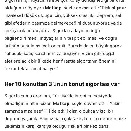
Sigortanın, ihtiyacın talebe çok kolay dönüşmediği bir ürün
olduğunu söyleyen
Matkap
, şöyle devam etti: “Risk algımız
maalesef düşük olduğu için, yüksek olasılıklı deprem, sel
gibi afetlerin başımıza gelmeyeceğini düşünüyoruz ya da
çok çabuk unutuyoruz. Sigortalı adayının doğru
bilgilendirilmesi, ihtiyaçlarının tespit edilmesi ve doğru
ürünün sunulması çok önemli. Burada da en büyük görev
sahadaki satış kanallarımıza düşüyor. Bizim gibi doğal
afetlere açık bir ülkede her fırsatta sigortanın önemini
tekrar tekrar anlatmalıyız.”
Her 10 konuttan 3’ünün konut sigortası var
Sigortalanma oranının, Türkiye’de istenilen seviyede
olmadığının altını çizen
Matkap
, şöyle devam etti: “Yakın
zamanda maalesef 11 ilde etkili olan oldukça yıkıcı bir
deprem yaşadık. Acımız hala çok tazeyken, bu deprem bize
ülkemizin karşı karşıya olduğu riskleri bir kez daha