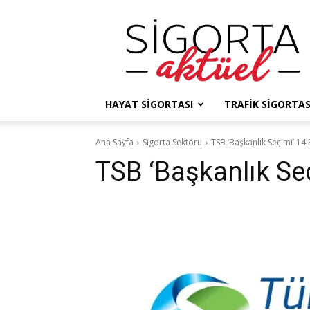
Sigorta
Haberleri
–
Sigorta
Gündemi
–
HAYAT SIGORTASI
TRAFIK SIGORTAS
Sigorta
Aktüel
Ana Sayfa
Sigorta Sektörü
TSB ‘Başkanlık Seçimi’ 14 
TSB ‘Başkanlık Seç