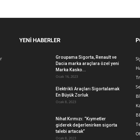
YENİ HABERLER
P
Groupama Sigorta, Renault ve
r
Si
Dacia marka araçlara özel yeni
Ha
Marka Kasko...
Ocak 16, 2023
Tr
Se
Elektrikli Araçları Sigortalamak
En Büyük Zorluk
B
Ocak 8, 2023
K
B
Nihat Kırmızı: “Kıymetler
Te
giderek değerlenirken sigorta
talebi artacak”
O
Ocak 8, 2023