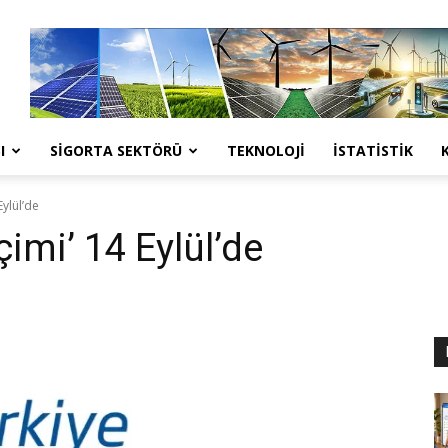
I
SIGORTA SEKTÖRÜ
TEKNOLOJI
İSTATISTIK
Eylül’de
imi’ 14 Eylül’de