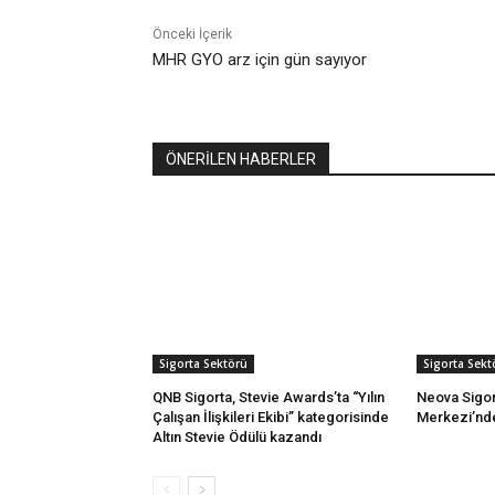
Önceki İçerik
MHR GYO arz için gün sayıyor
ÖNERİLEN HABERLER
Sigorta Sektörü
Sigorta Sekt
QNB Sigorta, Stevie Awards’ta “Yılın
Neova Sigort
Çalışan İlişkileri Ekibi” kategorisinde
Merkezi’nd
Altın Stevie Ödülü kazandı