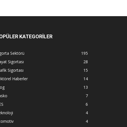
OPÜLER KATEGORİLER
gorta Sektörü
195
yat Sigortası
28
afik Sigortası
15
ktörel Haberler
14
log
13
asko
7
ES
6
knoloji
4
tomotiv
4