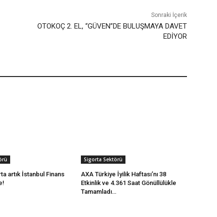
Sonraki İçerik
OTOKOÇ 2. EL, “GÜVEN”DE BULUŞMAYA DAVET
EDİYOR
örü
Sigorta Sektörü
a artık İstanbul Finans
AXA Türkiye İyilik Haftası’nı 38
e!
Etkinlik ve 4.361 Saat Gönüllülükle
Tamamladı…