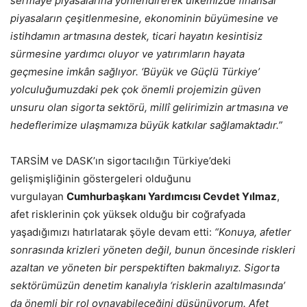
sermaye piyasalarına yönlendirerek ülkemizde finansal
piyasaların çeşitlenmesine, ekonominin büyümesine ve
istihdamın artmasına destek, ticari hayatın kesintisiz
sürmesine yardımcı oluyor ve yatırımların hayata
geçmesine imkân sağlıyor. ‘Büyük ve Güçlü Türkiye’
yolculuğumuzdaki pek çok önemli projemizin güven
unsuru olan sigorta sektörü, millî gelirimizin artmasına ve
hedeflerimize ulaşmamıza büyük katkılar sağlamaktadır.”
TARSİM ve DASK’ın sigortacılığın Türkiye’deki
gelişmişliğinin göstergeleri olduğunu
vurgulayan
Cumhurbaşkanı Yardımcısı Cevdet Yılmaz
,
afet risklerinin çok yüksek olduğu bir coğrafyada
yaşadığımızı hatırlatarak şöyle devam etti:
“Konuya, afetler
sonrasında krizleri yöneten değil, bunun öncesinde riskleri
azaltan ve yöneten bir perspektiften bakmalıyız. Sigorta
sektörümüzün denetim kanalıyla ‘risklerin azaltılmasında’
da önemli bir rol oynayabileceğini düşünüyorum. Afet