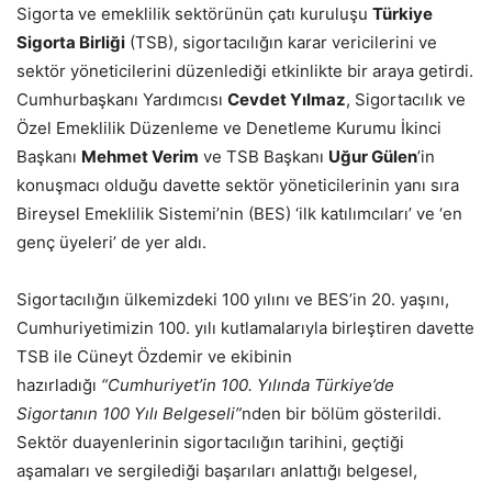
Sigorta ve emeklilik sektörünün çatı kuruluşu
Türkiye
Sigorta Birliği
(TSB), sigortacılığın karar vericilerini ve
sektör yöneticilerini düzenlediği etkinlikte bir araya getirdi.
Cumhurbaşkanı Yardımcısı
Cevdet Yılmaz
, Sigortacılık ve
Özel Emeklilik Düzenleme ve Denetleme Kurumu İkinci
Başkanı
Mehmet Verim
ve TSB Başkanı
Uğur Gülen
’in
konuşmacı olduğu davette sektör yöneticilerinin yanı sıra
Bireysel Emeklilik Sistemi’nin (BES) ‘ilk katılımcıları’ ve ‘en
genç üyeleri’ de yer aldı.
Sigortacılığın ülkemizdeki 100 yılını ve BES’in 20. yaşını,
Cumhuriyetimizin 100. yılı kutlamalarıyla birleştiren davette
TSB ile Cüneyt Özdemir ve ekibinin
hazırladığı
“Cumhuriyet’in 100. Yılında Türkiye’de
Sigortanın 100 Yılı Belgeseli”
nden bir bölüm gösterildi.
Sektör duayenlerinin sigortacılığın tarihini, geçtiği
aşamaları ve sergilediği başarıları anlattığı belgesel,