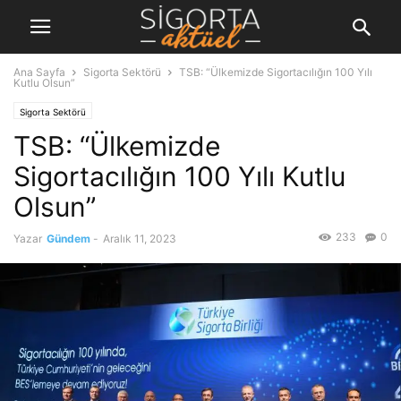
Ana Sayfa
Sigorta Sektörü
TSB: “Ülkemizde Sigortacılığın 100 Yılı
Kutlu Olsun”
Sigorta Sektörü
TSB: “Ülkemizde
Sigortacılığın 100 Yılı Kutlu
Olsun”
233
0
Yazar
Gündem
-
Aralık 11, 2023