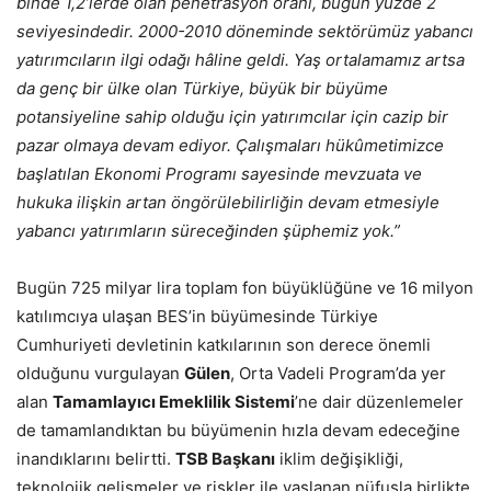
binde 1,2’lerde olan penetrasyon oranı, bugün yüzde 2
seviyesindedir. 2000-2010 döneminde sektörümüz yabancı
yatırımcıların ilgi odağı hâline geldi. Yaş ortalamamız artsa
da genç bir ülke olan Türkiye, büyük bir büyüme
potansiyeline sahip olduğu için yatırımcılar için cazip bir
pazar olmaya devam ediyor. Çalışmaları hükûmetimizce
başlatılan Ekonomi Programı sayesinde mevzuata ve
hukuka ilişkin artan öngörülebilirliğin devam etmesiyle
yabancı yatırımların süreceğinden şüphemiz yok.”
Bugün 725 milyar lira toplam fon büyüklüğüne ve 16 milyon
katılımcıya ulaşan BES’in büyümesinde Türkiye
Cumhuriyeti devletinin katkılarının son derece önemli
olduğunu vurgulayan
Gülen
, Orta Vadeli Program’da yer
alan
Tamamlayıcı Emeklilik Sistemi
’ne dair düzenlemeler
de tamamlandıktan bu büyümenin hızla devam edeceğine
inandıklarını belirtti.
TSB Başkanı
iklim değişikliği,
teknolojik gelişmeler ve riskler ile yaşlanan nüfusla birlikte