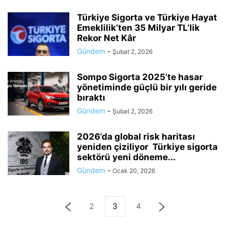
Türkiye Sigorta ve Türkiye Hayat
Emeklilik’ten 35 Milyar TL’lik
Rekor Net Kâr
Gündem
-
Şubat 2, 2026
Sompo Sigorta 2025’te hasar
yönetiminde güçlü bir yılı geride
bıraktı
Gündem
-
Şubat 2, 2026
2026’da global risk haritası
yeniden çiziliyor Türkiye sigorta
sektörü yeni döneme...
Gündem
-
Ocak 20, 2026
2
3
4