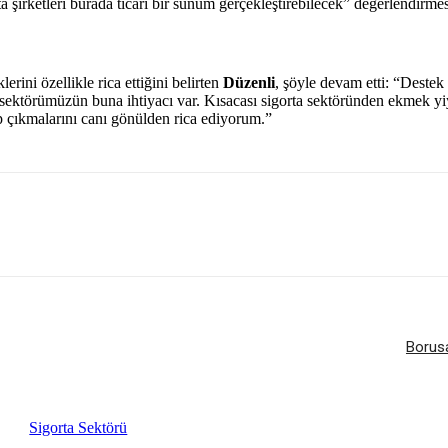
ta şirketleri burada ticari bir sunum gerçekleştirebilecek” değerlendirm
lerini özellikle rica ettiğini belirten
Düzenli
, şöyle devam etti: “Deste
a sektörümüzün buna ihtiyacı var. Kısacası sigorta sektöründen ekmek yi
ip çıkmalarını canı gönülden rica ediyorum.”
Borusa
Sigorta Sektörü