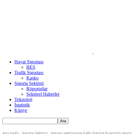
Hayat Sigortası
BES
Trafik Sigortası
Kasko
Sigorta Sektörü
Röportajlar
Sektörel Haberler
Teknoloji
İstatistik
Künye
Ana Sayfa
Sigorta Sektörü
Sigorta sektörünün kalbi Sigorta Fuarı’nda atıyor