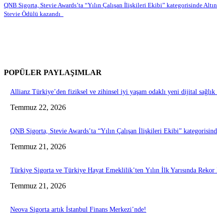
QNB Sigorta, Stevie Awards’ta “Yılın Çalışan İlişkileri Ekibi” kategorisinde Altın
Stevie Ödülü kazandı
POPÜLER PAYLAŞIMLAR
Allianz Türkiye’den fiziksel ve zihinsel iyi yaşam odaklı yeni dijital sağl
Temmuz 22, 2026
QNB Sigorta, Stevie Awards’ta “Yılın Çalışan İlişkileri Ekibi” kategorisi
Temmuz 21, 2026
Türkiye Sigorta ve Türkiye Hayat Emeklilik’ten Yılın İlk Yarısında Rekor 
Temmuz 21, 2026
Neova Sigorta artık İstanbul Finans Merkezi’nde!