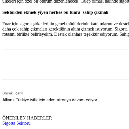
ülkeleri için özel bir oturum düzenlenecek. Talep olması halinde sigor
Sektörden ekmek yiyen herkes bu fuara sahip çıkmalı
Fuar için sigorta şirketlerinin genel müdürlerinin katılımlarını ve destek
daha çok sahip çıkmaları gerektiğinin altını çizmek istiyorum. Sigort
rotasını birlikte belirleyelim. Destek olanlara teşekkür ediyorum. Sah
Paylaş
Önceki İçerik
Allianz Türkiye iyilik için adım atmaya devam ediyor
ÖNERİLEN HABERLER
Sigorta Sektörü