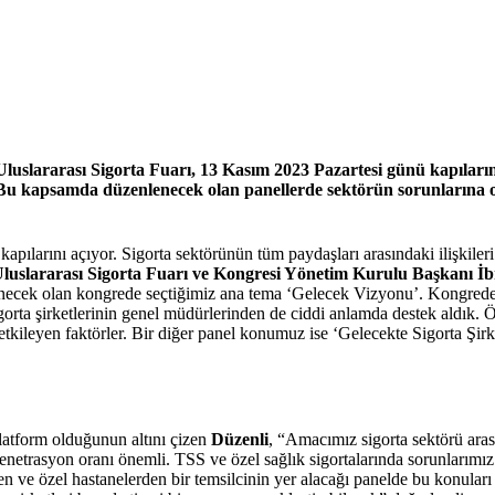
Uluslararası Sigorta Fuarı, 13 Kasım 2023 Pazartesi günü kapıları
 Bu kapsamda düzenlenecek olan panellerde sektörün sorunlarına or
kapılarını açıyor. Sigorta sektörünün tüm paydaşları arasındaki ilişkile
luslararası Sigorta Fuarı ve Kongresi Yönetim Kurulu Başkanı İ
necek olan kongrede seçtiğimiz ana tema ‘Gelecek Vizyonu’. Kongrede 
 sigorta şirketlerinin genel müdürlerinden de ciddi anlamda destek aldık
etkileyen faktörler. Bir diğer panel konumuz ise ‘Gelecekte Sigorta Şirk
platform olduğunun altını çizen
Düzenli
, “Amacımız sigorta sektörü aras
 penetrasyon oranı önemli. TSS ve özel sağlık sigortalarında sorunlarım
rden ve özel hastanelerden bir temsilcinin yer alacağı panelde bu konuları