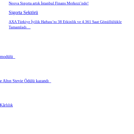
Neova Sigorta artık İstanbul Finans Merkezi’nde!
Sigorta Sektörü
AXA Türkiye İyilik Haftası’nı 38 Etkinlik ve 4.361 Saat Gönüllülükle
Tamamladı…
ık modülü
nde Altın Stevie Ödülü kazandı
Kârlılık