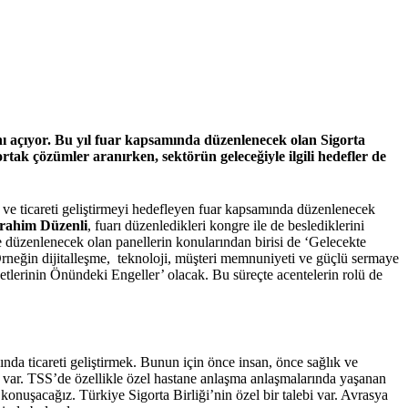
nı açıyor. Bu yıl fuar kapsamında düzenlenecek olan Sigorta
tak çözümler aranırken, sektörün geleceğiyle ilgili hedefler de
ri ve ticareti geliştirmeyi hedefleyen fuar kapsamında düzenlenecek
brahim Düzenli
, fuarı düzenledikleri kongre ile de beslediklerini
düzenlenecek olan panellerin konularından birisi de ‘Gelecekte
. Örneğin dijitalleşme, teknoloji, müşteri memnuniyeti ve güçlü sermaye
etlerinin Önündeki Engeller’ olacak. Bu süreçte acentelerin rolü de
ında ticareti geliştirmek. Bunun için önce insan, önce sağlık ve
ız var. TSS’de özellikle özel hastane anlaşma anlaşmalarında yaşanan
 konuşacağız. Türkiye Sigorta Birliği’nin özel bir talebi var. Avrasya