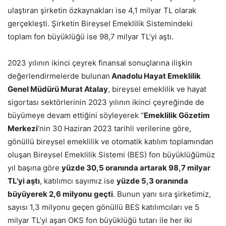
ulaştıran şirketin özkaynakları ise 4,1 milyar TL olarak
gerçekleşti. Şirketin Bireysel Emeklilik Sistemindeki
toplam fon büyüklüğü ise 98,7 milyar TL’yi aştı.
2023 yılının ikinci çeyrek finansal sonuçlarına ilişkin
değerlendirmelerde bulunan
Anadolu Hayat Emeklilik
Genel Müdürü Murat Atalay
, bireysel emeklilik ve hayat
sigortası sektörlerinin 2023 yılının ikinci çeyreğinde de
büyümeye devam ettiğini söyleyerek “
Emeklilik Gözetim
Merkezi
‘nin 30 Haziran 2023 tarihli verilerine göre,
gönüllü bireysel emeklilik ve otomatik katılım toplamından
oluşan Bireysel Emeklilik Sistemi (BES) fon büyüklüğümüz
yıl başına göre
yüzde 30,5 oranında artarak 98,7 milyar
TL’yi aştı
, katılımcı sayımız ise
yüzde 5,3 oranında
büyüyerek 2,6 milyonu
geçti
. Bunun yanı sıra şirketimiz,
sayısı 1,3 milyonu geçen gönüllü BES katılımcıları ve 5
milyar TL’yi aşan OKS fon büyüklüğü tutarı ile her iki