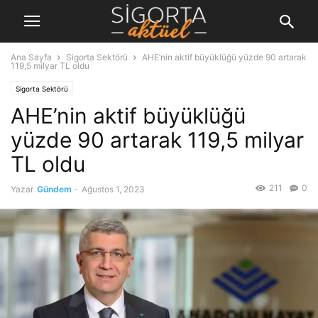
Ana Sayfa
Sigorta Sektörü
AHE’nin aktif büyüklüğü yüzde 90 artarak
119,5 milyar TL oldu
Sigorta Sektörü
AHE’nin aktif büyüklüğü
yüzde 90 artarak 119,5 milyar
TL oldu
211
0
Yazar
Gündem
-
Ağustos 1, 2023