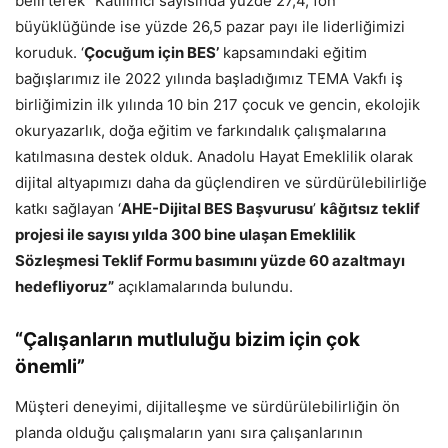
belirterek “Katılımcı sayısında yüzde 27,4, fon
büyüklüğünde ise yüzde 26,5 pazar payı ile liderliğimizi
koruduk. ‘
Çocuğum için BES’
kapsamındaki eğitim
bağışlarımız ile 2022 yılında başladığımız TEMA Vakfı iş
birliğimizin ilk yılında 10 bin 217 çocuk ve gencin, ekolojik
okuryazarlık, doğa eğitim ve farkındalık çalışmalarına
katılmasına destek olduk. Anadolu Hayat Emeklilik olarak
dijital altyapımızı daha da güçlendiren ve sürdürülebilirliğe
katkı sağlayan ‘
AHE-Dijital BES Başvurusu
’
kâğıtsız teklif
projesi ile sayısı yılda 300 bine ulaşan Emeklilik
Sözleşmesi Teklif Formu basımını yüzde 60 azaltmayı
hedefliyoruz”
açıklamalarında bulundu.
“Çalışanların mutluluğu bizim için çok
önemli”
Müşteri deneyimi, dijitalleşme ve sürdürülebilirliğin ön
planda olduğu çalışmaların yanı sıra çalışanlarının